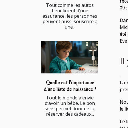
réc
Tout comme les autos
09 :
bénéficient d’une
assurance, les personnes
Dan
peuvent aussi souscrire à
une...
Mic
été
Eve 
Il
.
Quelle est l'importance
La 
d'une liste de naissance ?
prem
Tout le monde a envie
Nou
d’avoir un bébé. Le bon
sens permet donc de lui
le 
réserver des cadeaux...
Le 