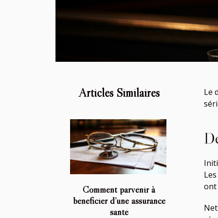
Articles Similaires
Le 
séri
De
Ini
Les
ont
Comment parvenir à
bénéficier d’une assurance
Net
santé