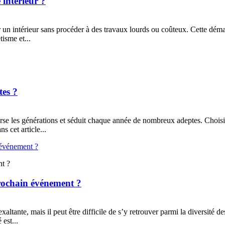
 intérieur ?
 un intérieur sans procéder à des travaux lourds ou coûteux. Cette dém
isme et...
tes ?
erse les générations et séduit chaque année de nombreux adeptes. Choisir l
s cet article...
nt ?
rochain événement ?
tante, mais il peut être difficile de s’y retrouver parmi la diversité de
 est...